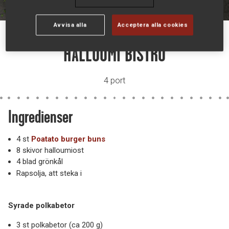
Avvisa alla
Acceptera alla cookies
HALLOUMI BISTRO
4 port
Ingredienser
4 st
Poatato burger buns
8 skivor halloumiost
4 blad grönkål
Rapsolja, att steka i
Syrade polkabetor
3 st polkabetor (ca 200 g)