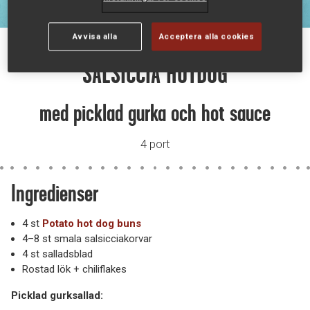
Avvisa alla
Acceptera alla cookies
SALSICCIA HOTDOG
med picklad gurka och hot sauce
4 port
Ingredienser
4 st
Potato hot dog buns
4–8 st smala salsicciakorvar
4 st salladsblad
Rostad lök + chiliflakes
Picklad gurksallad: