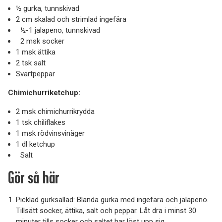
½ gurka, tunnskivad
2 cm skalad och strimlad ingefära
½-1 jalapeno, tunnskivad
2 msk socker
1 msk ättika
2 tsk salt
Svartpeppar
Chimichurriketchup:
2 msk chimichurrikrydda
1 tsk chiliflakes
1 msk rödvinsvinäger
1 dl ketchup
Salt
Gör så här
Picklad gurksallad: Blanda gurka med ingefära och jalapeno.
Tillsätt socker, ättika, salt och peppar. Låt dra i minst 30
minuter tills socker och saltet har löst upp sig.