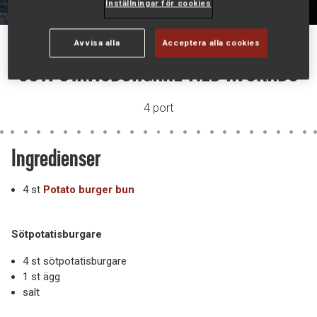
Inställningar för cookies
Avvisa alla
Acceptera alla cookies
SÖTPOTATISBURGARE MED AVOKADO
4 port
Ingredienser
4 st
Potato burger bun
Sötpotatisburgare
4 st sötpotatisburgare
1 st ägg
salt