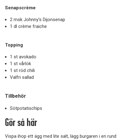
Senapscrème
2 msk Johnny's Dijonsenap
1 dl crème fraiche
Topping
1 st avokado
1 st vårlök
1 st röd chili
Valfri sallad
Tillbehör
Sötpotatischips
Gör så här
Vispa ihop ett ägg med lite salt, lägg burgaren i en rund