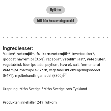
Mjölkfritt
Fritt från konserveringsmedel
Ingredienser:
Vatten*,
vetemjöl*
,
fullkornsvetemjöl**
, invertsocker*,
groddat
havremjöl
(3,5%), rapsolja*,
vetekli*
, jäst*,
vetegluten
,
vegetabilisk fiber (potatis, psyllium,
havre
), salt, fermenterat
vetemjöl
, maltmjöl av
korn
, vegetabiliskt emulgeringsmedel
(E471), mjölbehandlingsmedel (E300).
Ursprung: *från Sverige **från Sverige och Tyskland.
Produkten innehåller 24% fullkorn.