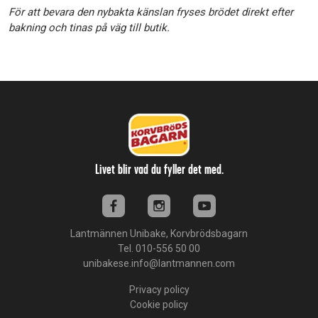
För att bevara den nybakta känslan fryses brödet direkt efter
bakning och tinas på väg till butik.
Livet blir vad du fyller det med.
Lantmännen Unibake, Korvbrödsbagarn
Tel. 010-556 50 00
unibakese.info@lantmannen.com
Privacy policy
Cookie policy