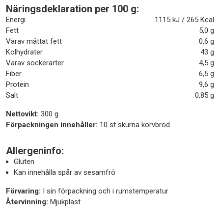
Näringsdeklaration per 100 g:
Energi
1115 kJ / 265 Kcal
Fett
5,0 g
Varav mättat fett
0,6 g
Kolhydrater
43 g
Varav sockerarter
4,5 g
Fiber
6,5 g
Protein
9,6 g
Salt
0,85 g
Nettovikt:
300 g
Förpackningen innehåller:
10 st skurna korvbröd
Allergeninfo:
Gluten
Kan innehålla spår av sesamfrö
Förvaring:
I sin förpackning och i rumstemperatur
Återvinning:
Mjukplast