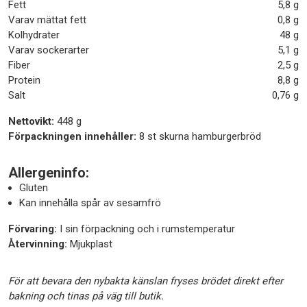
Fett
5,8 g
Varav mättat fett
0,8 g
Kolhydrater
48 g
Varav sockerarter
5,1 g
Fiber
2,5 g
Protein
8,8 g
Salt
0,76 g
Nettovikt:
448 g
Förpackningen innehåller:
8 st skurna hamburgerbröd
Allergeninfo:
Gluten
Kan innehålla spår av sesamfrö
Förvaring:
I sin förpackning och i rumstemperatur
Återvinning:
Mjukplast
För att bevara den nybakta känslan fryses brödet direkt efter
bakning och tinas på väg till butik.