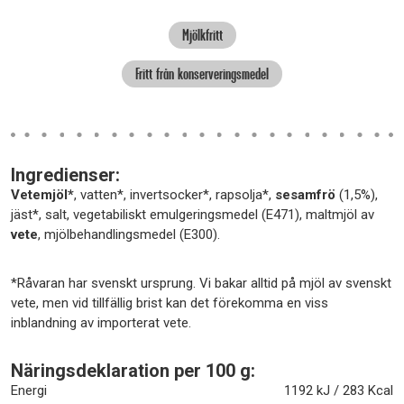
Mjölkfritt
Fritt från konserveringsmedel
Ingredienser:
Vetemjöl*
, vatten*, invertsocker*, rapsolja*,
sesamfrö
(1,5%),
jäst*, salt, vegetabiliskt emulgeringsmedel (E471), maltmjöl av
vete
, mjölbehandlingsmedel (E300).
*Råvaran har svenskt ursprung. Vi bakar alltid på mjöl av svenskt
vete, men vid tillfällig brist kan det förekomma en viss
inblandning av importerat vete.
Näringsdeklaration per 100 g:
Energi
1192 kJ / 283 Kcal